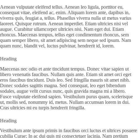
Aenean vulputate eleifend tellus. Aenean leo ligula, porttitor eu,
consequat vitae, eleifend ac, enim. Aliquam lorem ante, dapibus in,
viverra quis, feugiat a, tellus. Phasellus viverra nulla ut metus varius
laoreet. Quisque rutrum. Aenean imperdiet. Etiam ultricies nisi vel
augue. Curabitur ullamcorper ultricies nisi. Nam eget dui. Etiam
rhoncus. Maecenas tempus, tellus eget condimentum rhoncus, sem
quam semper libero, sit amet adipiscing sem neque sed ipsum. Nam
quam nunc, blandit vel, luctus pulvinar, hendrerit id, lorem.
Heading
Maecenas nec odio et ante tincidunt tempus. Donec vitae sapien ut
libero venenatis faucibus. Nullam quis ante. Etiam sit amet orci eget
eros faucibus tincidunt. Duis leo. Sed fringilla mauris sit amet nibh.
Donec sodales sagittis magna. Sed consequat, leo eget bibendum
sodales, augue velit cursus nunc, quis gravida magna mi a libero.
Fusce vulputate eleifend sapien. Vestibulum purus quam, scelerisque
ut, mollis sed, nonummy id, metus. Nullam accumsan lorem in dui.
Cras ultricies mi eu turpis hendrerit fringilla.
Heading
Vestibulum ante ipsum primis in faucibus orci luctus et ultrices posuere
cubilia Curae; In ac dui quis mi consectetuer lacinia. Nam pretium