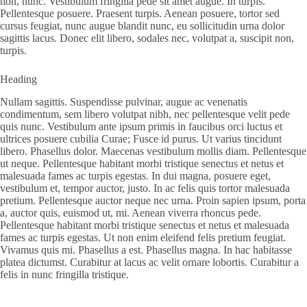
non, nunc. Vestibulum fringilla pede sit amet augue. In turpis.
Pellentesque posuere. Praesent turpis. Aenean posuere, tortor sed
cursus feugiat, nunc augue blandit nunc, eu sollicitudin urna dolor
sagittis lacus. Donec elit libero, sodales nec, volutpat a, suscipit non,
turpis.
Heading
Nullam sagittis. Suspendisse pulvinar, augue ac venenatis
condimentum, sem libero volutpat nibh, nec pellentesque velit pede
quis nunc. Vestibulum ante ipsum primis in faucibus orci luctus et
ultrices posuere cubilia Curae; Fusce id purus. Ut varius tincidunt
libero. Phasellus dolor. Maecenas vestibulum mollis diam. Pellentesque
ut neque. Pellentesque habitant morbi tristique senectus et netus et
malesuada fames ac turpis egestas. In dui magna, posuere eget,
vestibulum et, tempor auctor, justo. In ac felis quis tortor malesuada
pretium. Pellentesque auctor neque nec urna. Proin sapien ipsum, porta
a, auctor quis, euismod ut, mi. Aenean viverra rhoncus pede.
Pellentesque habitant morbi tristique senectus et netus et malesuada
fames ac turpis egestas. Ut non enim eleifend felis pretium feugiat.
Vivamus quis mi. Phasellus a est. Phasellus magna. In hac habitasse
platea dictumst. Curabitur at lacus ac velit ornare lobortis. Curabitur a
felis in nunc fringilla tristique.