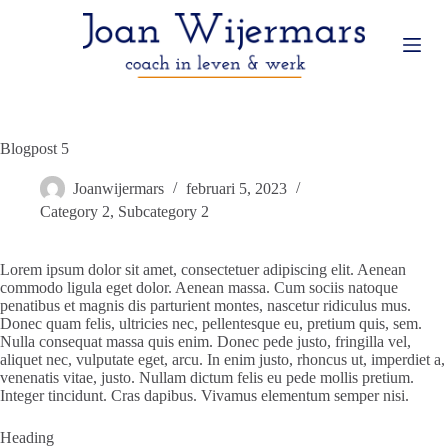
G
a
n
a
a
r
d
e
Blogpost 5
i
n
Joanwijermars
februari 5, 2023
h
Category 2
,
Subcategory 2
o
u
d
Lorem ipsum dolor sit amet, consectetuer adipiscing elit. Aenean
commodo ligula eget dolor. Aenean massa. Cum sociis natoque
penatibus et magnis dis parturient montes, nascetur ridiculus mus.
Donec quam felis, ultricies nec, pellentesque eu, pretium quis, sem.
Nulla consequat massa quis enim. Donec pede justo, fringilla vel,
aliquet nec, vulputate eget, arcu. In enim justo, rhoncus ut, imperdiet a,
venenatis vitae, justo. Nullam dictum felis eu pede mollis pretium.
Integer tincidunt. Cras dapibus. Vivamus elementum semper nisi.
Heading