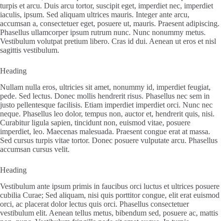
turpis et arcu. Duis arcu tortor, suscipit eget, imperdiet nec, imperdiet
iaculis, ipsum. Sed aliquam ultrices mauris. Integer ante arcu,
accumsan a, consectetuer eget, posuere ut, mauris. Praesent adipiscing.
Phasellus ullamcorper ipsum rutrum nunc. Nunc nonummy metus.
Vestibulum volutpat pretium libero. Cras id dui. Aenean ut eros et nisl
sagittis vestibulum.
Heading
Nullam nulla eros, ultricies sit amet, nonummy id, imperdiet feugiat,
pede. Sed lectus. Donec mollis hendrerit risus. Phasellus nec sem in
justo pellentesque facilisis. Etiam imperdiet imperdiet orci. Nunc nec
neque. Phasellus leo dolor, tempus non, auctor et, hendrerit quis, nisi.
Curabitur ligula sapien, tincidunt non, euismod vitae, posuere
imperdiet, leo. Maecenas malesuada. Praesent congue erat at massa.
Sed cursus turpis vitae tortor. Donec posuere vulputate arcu. Phasellus
accumsan cursus velit.
Heading
Vestibulum ante ipsum primis in faucibus orci luctus et ultrices posuere
cubilia Curae; Sed aliquam, nisi quis porttitor congue, elit erat euismod
orci, ac placerat dolor lectus quis orci. Phasellus consectetuer
vestibulum elit. Aenean tellus metus, bibendum sed, posuere ac, mattis